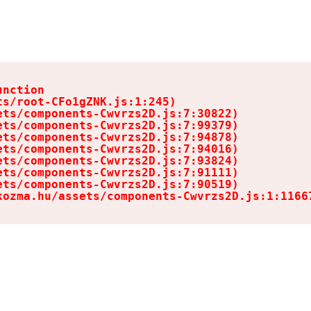
nction

s/root-CFo1gZNK.js:1:245)

ts/components-Cwvrzs2D.js:7:30822)

ts/components-Cwvrzs2D.js:7:99379)

ts/components-Cwvrzs2D.js:7:94878)

ts/components-Cwvrzs2D.js:7:94016)

ts/components-Cwvrzs2D.js:7:93824)

ts/components-Cwvrzs2D.js:7:91111)

ts/components-Cwvrzs2D.js:7:90519)

kozma.hu/assets/components-Cwvrzs2D.js:1:1166